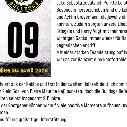
Luke Sebesta zusätzlich Punkte beis
Besonders hervorzuheben sind die L
und Achim Grossmann, die jeweils ein
konnten. Zudem sorgten unsere Lineb
Stiegele und Henry Vogt mit mehreren
wichtigen Sacks immer wieder für Ra
gegnerischen Angriff.
Mit einer starken Teamleistung auf b
wir uns zur Halbzeit eine komfortable
iert aus der Kabine und trat in der zweiten Halbzeit deutlich domi
 Field Goal von Pierre Maurice Heß punkten, doch die Bulldogs ließ
elten selbst insgesamt 9 Punkte.
it der Gastgeber können wir auf viele positive Momente aufbauen un
hmen.
s für die großartige Unterstützung!