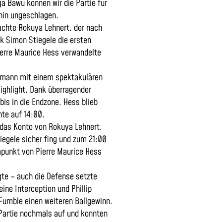
a Bawü können wir die Partie für
hin ungeschlagen.
machte Rokuya Lehnert, der nach
k Simon Stiegele die ersten
ierre Maurice Hess verwandelte
smann mit einem spektakulären
Highlight. Dank überragender
bis in die Endzone. Hess blieb
te auf 14:00.
 das Konto von Rokuya Lehnert,
iegele sicher fing und zum 21:00
apunkt von Pierre Maurice Hess
gte – auch die Defense setzte
eine Interception und Phillip
Fumble einen weiteren Ballgewinn.
Partie nochmals auf und konnten