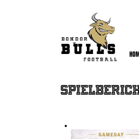
Bondor
BULLS
f
HO
Football
Spielberic