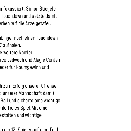
m fokussiert. Simon Stiegele
m Touchdown und setzte damit
arben auf die Anzeigetafel.
Tübinger noch einen Touchdown
7 aufholen.
 weitere Spieler
rco Ledwoch und Alagie Conteh
ieder für Raumgewinn und
h zum Erfolg unserer Offense
und unserer Mannschaft damit
Ball und sicherte eine wichtige
lerfreies Spiel.
Mit einer
estalten und wichtige
g der 12. Spieler auf dem Feld