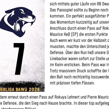
sich mittels guter Läufe von RB Dwa
Das Passspiel sollte zu Beginn noch 
kommen. Ein perfekt ausgeführter P
das Momentum kurzzeitig auf unsere
Anschluss durch einen Pass auf Roku
Maurice Heß (EP) die ersten Punkte 
Auch wenn wir kurz vor der Halbzeit
mussten, machte den Unterschied j
Defense. Über den Run ließ unsere D
Linebacker waren sofort zur Stelle 
im Keim ersticken. Beim Pass war i
Trotz massivem Druck schaffte der
den Ball noch rechtzeitig loszuwerd
mit präzisen tiefen Pässen.
s dann erneut durch einen Pass auf Rokuya Lehnert und Pierre Mauri
ke Defense, die den Sieg nach Hause brachte. In dieser top aufgele