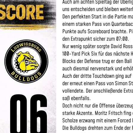
Auch am achten Spieltag der Oberlig
uns entscheiden und bleiben weiter
Den perfekten Start in die Partie 
einem starken Pass von Quarterbac
Punkte aufs Scoreboard brachte. P
den Extrapunkt sicher zum 07:00.
Nur wenig später sorgte David Ros
100-Yard Pick Six für das nächste 
Blocks der Defense trug er den Ball 
auch diesmal nervenstark und erhöh
Auch der dritte Touchdown ging auf
der erneut einen Pass von Simon St
vollendete. Der anschließende Extr
saß ebenfalls.
Doch nicht nur die Offense überzeu
starke Akzente. Moritz Fritsch fing 
Scholze erzwang mit einem Forced 
Die Bulldogs drehten zum Ende der 