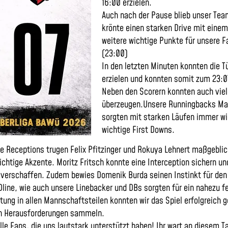
16:00 erzielen.
Auch nach der Pause blieb unser Tea
krönte einen starken Drive mit eine
weitere wichtige Punkte für unsere F
(23:00)
In den letzten Minuten konnten die 
erzielen und konnten somit zum 23:0
Neben den Scorern konnten auch viele
überzeugen.Unsere Runningbacks Ma
sorgten mit starken Läufen immer w
wichtige First Downs.
e Receptions trugen Felix Pfitzinger und Rokuya Lehnert maßgeblic
ichtige Akzente. Moritz Fritsch konnte eine Interception sichern 
 verschaffen. Zudem bewies Domenik Burda seinen Instinkt für den 
ine, wie auch unsere Linebacker und DBs sorgten für ein nahezu feh
ng in allen Mannschaftsteilen konnten wir das Spiel erfolgreich g
n Herausforderungen sammeln.
le Fans, die uns lautstark unterstützt haben! Ihr wart an diesem Ta